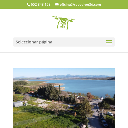
652 843 158
oficina@topodron3d.com
Seleccionar página