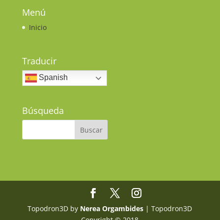
Menú
Inicio
Traducir
Spanish
Búsqueda
Topodron3D by
Nerea Orgambides
| Topodron3D
Copyright © 2018